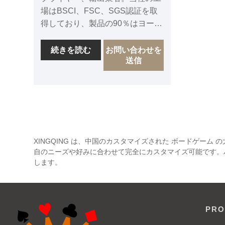
場はBSCI、FSC、SGS認証を取
得しており、製品の90％はヨーロ
ッパ、米国、その他の先進国に輸
出されており、製品は顧客から賞
続きを読む
お問い合わせを
送信
賛されています。私たちは、中国
における長期的な協力サプライヤ
ーとなることを心から楽しみにし
ています。
XINGQING は、中国のカスタマイズされた ボードゲー
自のニーズや好みに合わせて完全にカスタマイズ可能です。
します。
PRO