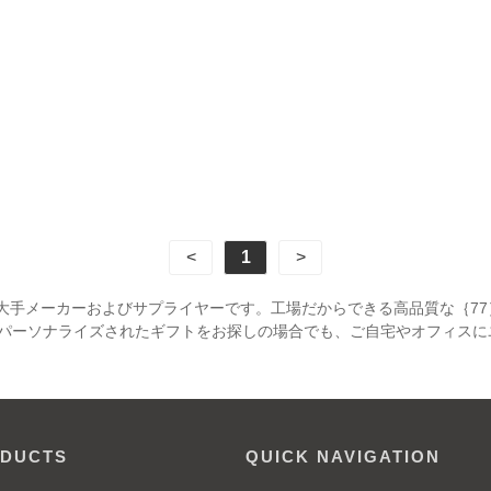
<
1
>
ム の大手メーカーおよびサプライヤーです。工場だからできる高品質な｛
パーソナライズされたギフトをお探しの場合でも、ご自宅やオフィスに
DUCTS
QUICK NAVIGATION