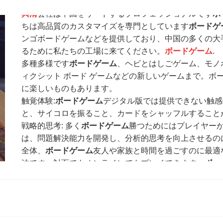
興清
会社は中国をリードするプロフェッショナルです
ボ
ちは高品質のカスタマイズを専門としています
ボードゲ
ンゴボードゲームなどを提供しており、中国の多くの大
るために私たちの工場に来てください。
ボードゲーム
.
多種多様です
ボードゲーム
、ヘビとはしごゲーム、モノ
ィクシット ボード ゲームなどの新しいゲームまで。ボ
に楽しいものもあります。
触覚体験:
ボードゲーム
デジタル版では提供できない触感
と、サイコロを振ること、カードをシャッフルすること
戦略的思考: 多く
ボードゲーム
勝つためにはプレイヤー
は、問題解決能力を開発し、分析的思考を向上させるの
全体、
ボードゲーム
友人や家族と時間を過ごすのに最適
法です。対面でもオンラインでもプレイできます。
ボー