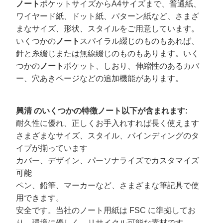
ノート
ポケットサイズからA4サイズまで、普通紙、
ワイヤード紙、ドット紙、パターン紙など、さまざ
まなサイズ、形状、スタイルをご用意しています。
いくつかの
ノート
スパイラル綴じのものもあれば、
針と糸綴じまたは無線綴じのものもあります。いく
つかの
ノート
ポケット、しおり、伸縮性のあるカバ
ー、穴あきページなどの追加機能があります。
興清 のいくつかの特徴
ノート
以下が含まれます:
耐久性に優れ、正しくお手入れすれば長く使えます
さまざまなサイズ、スタイル、バインディングのタ
イプが揃っています
カバー、デザイン、パーソナライズでカスタマイズ
可能
ペン、鉛筆、マーカーなど、さまざまな筆記具で使
用できます。
安全です。当社のノート用紙は FSC に準拠してお
り、環境に優しく、リサイクル可能な素材です。