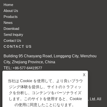
Home
About Us
Products
News
Download
Send Inquiry
Contact Us
CONTACT US
Building 95 Chaoyang Road, Longgang City, Wenzhou
City, Zhejiang Province, China
TEL:
+86-577-64419577
E-MAIL:
grace@xing-qing.com
X
Mobile: +86-18868086608
当社は Cookie を使用して、より良いブラウ
WhatsApp:
+86-18868086608
ジング体験を提供し、サイトのトラフィッ
クを分析し、コンテンツをパーソナライズ
します。このサイトを使用すると、Cookie
Copyright © 2024 Longgang Xingqing Crafts Co., Ltd. All
の使用に同意したことになります。
Rights reserved.