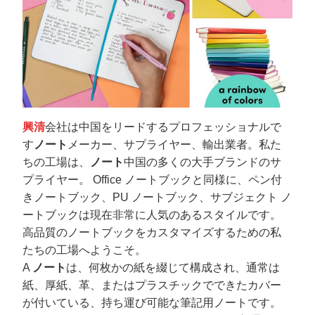
興清
会社は中国をリードするプロフェッショナルで
す
ノート
メーカー、サプライヤー、輸出業者。私た
ちの工場は、
ノート
中国の多くの大手ブランドのサ
プライヤー。 Office ノートブックと同様に、ペン付
きノートブック、PU ノートブック、サブジェクト ノ
ートブックは現在非常に人気のあるスタイルです。
高品質のノートブックをカスタマイズするための私
たちの工場へようこそ。
A
ノート
は、何枚かの紙を綴じて構成され、通常は
紙、厚紙、革、またはプラスチックでできたカバー
が付いている、持ち運び可能な筆記用ノートです。