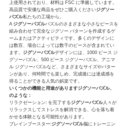
上使用されており、材料は FSC に準拠しています。
高品質で安価な商品をぜひご購入ください
ジグソー
パズル
私たちの工場から。
A
ジグソーパズル
パズルのさまざまな小さなピースを
組み合わせて完全なジグソー パターンを作成するゲ
ームまたはアクティビティです。多くのデザインに
は数百、場合によっては数千のピースが含まれてい
ます。
ジグソーパズル
デザインには、1000 ピース ジ
グソーパズル、500 ピース ジグソーパズル、アニマ
ル ジグソーパズルなど、さまざまなサイズやパター
ンがあり、何時間でも楽しめ、完成後には達成感を
得ることができる人気の娯楽です。
いくつかの機能と用途があります
ジグソーパズル
、
のような：
リラクゼーション: を完了する
ジグソーパズル
人々が
リラックスしてストレスを解消できる、心を落ち着
かせる体験となる可能性があります。
ブレインブースター:
ジグソーパズル
脳にトレーニン