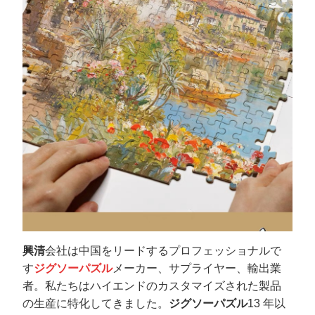
興清
会社は中国をリードするプロフェッショナルで
す
ジグソーパズル
メーカー、サプライヤー、輸出業
者。私たちはハイエンドのカスタマイズされた製品
の生産に特化してきました。
ジグソーパズル
13 年以