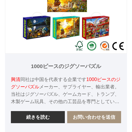
1000ピースのジグソーパズル
興清
同社は中国を代表する企業です
1000ピースのジ
グソーパズル
メーカー、サプライヤー、輸出業者。
当社はジグソーパズル、ゲームカード、トランプ、
木製ゲーム玩具、その他の工芸品を専門としていま
す。当社の工場はBSCI、FSC、SGS認証を取得し
ており、製品の90％はヨーロッパ、米国、その他の
続きを読む
お問い合わせを送信
先進国に輸出されており、製品は顧客から賞賛され
ています。私たちは、中国における長期的な協力サ