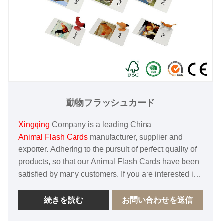
動物フラッシュカード
Xingqing
Company is a leading China
Animal Flash Cards
manufacturer, supplier and
exporter. Adhering to the pursuit of perfect quality of
products, so that our Animal Flash Cards have been
satisfied by many customers. If you are interested in
our Animal Flash Cards services, you can consult us
now, we will reply to you in time!
続きを読む
お問い合わせを送信