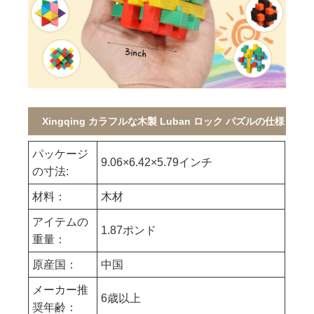
Xingqing カラフルな木製 Luban ロック パズルの仕様
パッケージ
9.06×6.42×5.79インチ
の寸法:
材料：
木材
アイテムの
1.87ポンド
重量：
原産国：
中国
メーカー推
6歳以上
奨年齢：