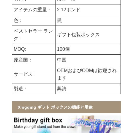
アイテムの重量：
2.12ポンド
色：
黒
ベストセラー ラン
ギフト包装ボックス
ク:
MOQ:
100個
原産国：
中国
OEMおよびODMは歓迎され
サービス：
ます
製造：
興清
Xingqing ギフト ボックスの機能と用途