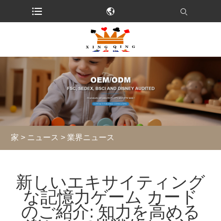
家
>
ニュース
>
業界ニュース
新しいエキサイティング
な記憶力ゲーム カード
のご紹介: 知力を高める