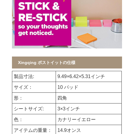
Xingqing ポストイットの仕様
製品寸法:
9.49×6.42×5.31インチ
サイズ：
10 パッド
形：
四角
シートサイズ:
3×3インチ
色：
カナリーイエロー
アイテムの重量：
14.9オンス