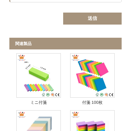
送信
関連製品
ミニ付箋
付箋 100枚