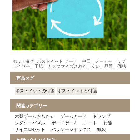
ホットタグ: ポストイット ノート、中国、メーカー、サプ
ライヤー、工場、カスタマイズされた、安い、品質、価格
商品タグ
ポストイットの付箋
ポストイットと付箋
関連カテゴリー
木製ゲームおもちゃ
ゲームカード
トランプ
ジグソーパズル
ボードゲーム
ノート
付箋
サイコロセット
パッケージボックス
紙袋