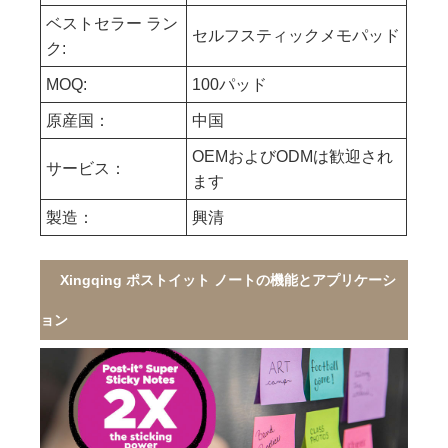
ベストセラー ラン
セルフスティックメモパッド
ク:
MOQ:
100パッド
原産国：
中国
OEMおよびODMは歓迎され
サービス：
ます
製造：
興清
Xingqing ポストイット ノートの機能とアプリケーシ
ョン