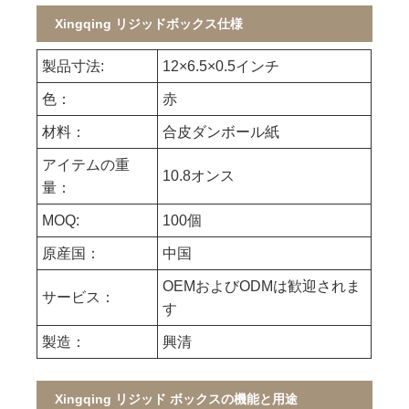
Xingqing リジッドボックス仕様
製品寸法:
12×6.5×0.5インチ
色：
赤
材料：
合皮ダンボール紙
アイテムの重
10.8オンス
量：
MOQ:
100個
原産国：
中国
OEMおよびODMは歓迎されま
サービス：
す
製造：
興清
Xingqing リジッド ボックスの機能と用途