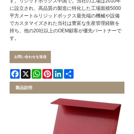
す。
リジッドボックス
中国で。当社の工場は2010年
に設立され、高品質の製造に特化した工場面積5000
平方メートル
リジッドボックス
最先端の機械や設備
でカスタマイズされた当社は豊富な生産管理経験を
持ち、他の20社以上のOEM顧客が優先パートナーで
す。
お問い合わせを送信
Facebook
X
WhatsApp
Pinterest
LinkedIn
Share
製品説明