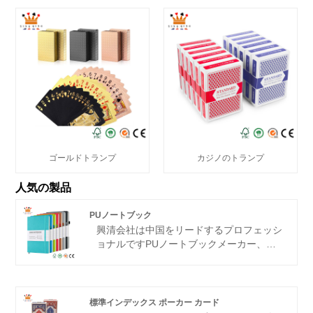
ゴールドトランプ
カジノのトランプ
人気の製品
PUノートブック
興清
会社は中国をリードするプロフェッシ
ョナルです
PUノートブック
メーカー、サ
プライヤー、輸出業者。当社のノートブッ
クは世界中で販売されており、その高品質
と低価格により非常に人気があります。ま
た、当社はお客様にワンストップのカスタ
標準インデックス ポーカー カード