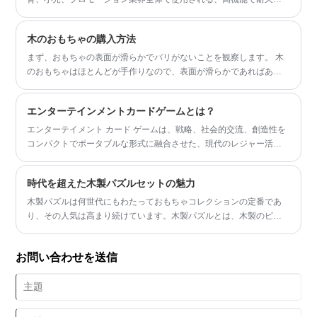
があり、デザイン性に優れたツールへと進化しました。この記事で
は、ゲーム カードとは何か、その構造がなぜ重要なのか、その素材
木のおもちゃの購入方法
が寿命にどのような影響を与えるのか、そしてゲーム カードの開発
にどのような将来のトレンドが影響するのかを探ります。このコン
まず、おもちゃの表面が滑らかでバリがないことを観察します。 木
テンツでは、主要な製品パラメーターを明確な形式で強調し、信頼
のおもちゃはほとんどが手作りなので、表面が滑らかであればある
できる洞察を求める読者向けに設計された包括的な概要を提供しま
ほど、細工が丁寧になります。
す。ゲーム カードがデジタル ハイブリッド アプリケーションや専門
エンターテインメントカードゲームとは？
的なカスタマイズに拡大し続けるにつれて、ゲーム、ブランディン
グ、学習、収集目的でゲーム カードを使用するバイヤー、企業、開
エンターテイメント カード ゲームは、戦略、社会的交流、創造性を
発者にとって、その特性と市場の方向性を理解することがますます
コンパクトでポータブルな形式に融合させた、現代のレジャー活動
重要になっています。
の最もアクセスしやすく魅力的な形式の 1 つとなっています。友達
同士でカジュアルにプレイする場合でも、競争環境でプレイする場
時代を超えた木製パズルセットの魅力
合でも、家族の集まりの一部としてプレイする場合でも、これらの
ゲームは単なる娯楽以上のものを提供します。
木製パズルは何世代にもわたっておもちゃコレクションの定番であ
り、その人気は高まり続けています。木製パズルとは、木製のピー
スを組み合わせて絵や形を作る木製のゲーム玩具で、木製ルバンロ
ックパズル、木製形状パズル、木製パズル頭の体操セットなど、さ
お問い合わせを送信
まざまな形があります。これらのパズルは、楽しくて魅力的な時間
を過ごす方法であると同時に、子供と大人の両方に多くのメリット
をもたらします。