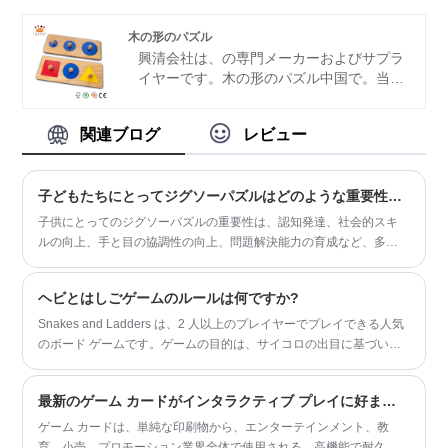
イヤーとなることを心から楽しみにしてい
ル
リジッドボックス
最先端の機械や設備で
ます。
カスタマイズされた当社は豊富な生産管理
木の形のパズル
経験を持ち、他の20社以上のOEM顧客が
興清
会社は、の専門メーカーおよびサプラ
優先パートナーです。
イヤーです。
木の形のパズル
中国で。当社
の工場は2010年に設立され、工場面積は
5000平方メートルで、最先端の機械と設
関連ブログ
レビュー
備でカスタマイズされたハイエンドの木製
ゲームおもちゃの製造に特化しており、豊
富な生産管理経験があり、技術エンジニ
子どもたちにとってジグソーパズルはどのような重要性を持っていますか?
ア、デザイナー、その他20社以上のOEM
顧客が優先されています。相棒。
子供にとってのジグソーパズルの重要性は、認知発達、社会的スキ
ルの向上、手と目の協調性の向上、問題解決能力の育成など、多面
的です。ジグソーパズルが子どもの成長にどのように貢献するかを
詳しく説明します。
ヘビとはしごゲームのルールは何ですか?
Snakes and Ladders は、2 人以上のプレイヤーでプレイできる人気
のボード ゲームです。ゲームの目的は、サイコロの出目に基づいて
ボードに沿ってゲーム駒を動かし、最初にゴールラインに到達する
プレーヤーになることです。基本的なルールは次のとおりです。
最新のゲーム カードがインタラクティブ プレイに好まれる理由は何ですか?
ゲーム カードは、単純な印刷物から、エンターテインメント、教
育、小売、プロモーション業界全体で使用される、高機能で耐久性