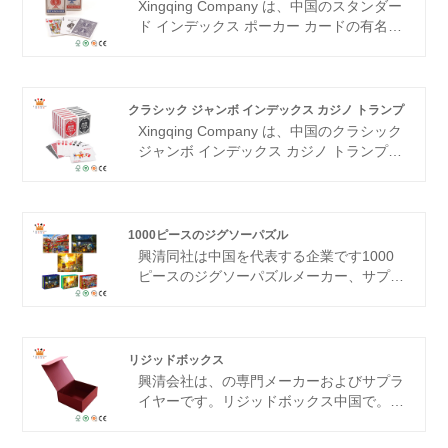
マイズサービスを提供しており、多くの大
Xingqing Company は、中国のスタンダー
手ブランドのサプライヤーでもあります。
ド インデックス ポーカー カードの有名な
私たちは、中国における長期的な友好的な
メーカーおよびサプライヤーです。当社の
サプライヤーとなることを心から楽しみに
工場では、安全で耐久性のあるFSC準拠の
しています。
材料を使用しています。長年にわたる高品
質の製品とサービスにより、国内外の顧客
クラシック ジャンボ インデックス カジノ トランプ
の賞賛と信頼を獲得し、中国の多くの大手
Xingqing Company は、中国のクラシック
ブランドの優先サプライヤーです。
ジャンボ インデックス カジノ トランプの
製造、供給、輸出業者です。当社の工場は
15年以上の生産経験があり、世界のトップ
500企業と協力しています。優れた品質と
温かいプロフェッショナルなサービスで、
1000ピースのジグソーパズル
パートナーの賞賛を獲得してください!
興清
同社は中国を代表する企業です
1000
ピースのジグソーパズル
メーカー、サプラ
イヤー、輸出業者。当社はジグソーパズ
ル、ゲームカード、トランプ、木製ゲーム
玩具、その他の工芸品を専門としていま
す。当社の工場はBSCI、FSC、SGS認証
リジッドボックス
を取得しており、製品の90％はヨーロッ
興清
会社は、の専門メーカーおよびサプラ
パ、米国、その他の先進国に輸出されてお
イヤーです。
リジッドボックス
中国で。当
り、製品は顧客から賞賛されています。私
社の工場は2010年に設立され、高品質の
たちは、中国における長期的な協力サプラ
製造に特化した工場面積5000平方メート