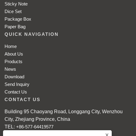
Sticky Note
Dice Set
Package Box
Paper Bag
QUICK NAVIGATION
Home
About Us
Products
News
Download
Send Inquiry
Contact Us
CONTACT US
Building 95 Chaoyang Road, Longgang City, Wenzhou
City, Zhejiang Province, China
TEL:
+86-577-64419577
E-MAIL:
grace@xing-qing.com
X