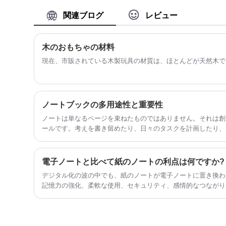
優しく、リサイクル可能であり、FSC 基
準を満たしています。ワンストップのカ
関連ブログ
レビュー
スタマイズサービスと安い価格が私たち
の利点です。私たちはすべての顧客に
100％満足させます！
木のおもちゃの材料
現在、市販されている木製玩具の材質は、ほとんどが天然木で
ノートブックの多用途性と重要性
ノートは単なるページを束ねたものではありません。それは創
ールです。考えを書き留めたり、日々のタスクを計画したり、
合でも、優れたノートは私生活でも仕事でも信頼できる相棒と
電子ノートと比べて紙のノートの利点は何ですか?
デジタル化の波の中でも、紙のノートが電子ノートに置き換わ
記憶力の強化、柔軟な使用、セキュリティ、感情的なつながり
要です。