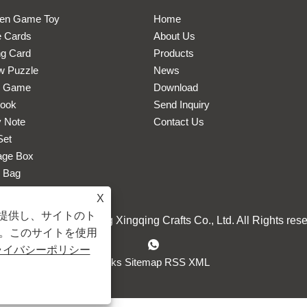
en Game Toy
Home
 Cards
About Us
ng Card
Products
w Puzzle
News
d Game
Download
book
Send Inquiry
y Note
Contact Us
Set
age Box
 Bag
X
を提供し、サイトのト
right © 2024 Longgang Xingqing Crafts Co., Ltd. All Rights rese
。このサイトを使用
ライバシーポリシー
Links
Sitemap
RSS
XML