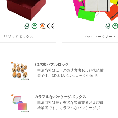
リジッドボックス
ブックマークノート
3D木製パズルロック
興清
当社は以下の製造業者および供給業
者です。
3D木製パズルロック
中国で。当
社は木製ゲーム玩具、木製パズル、木製
チェスボードゲームなどの教育工芸品の
生産に重点を置き、お客様にワンストッ
プのカスタマイズサービスを提供してい
カラフルなパッケージボックス
ます。当社の製品はヨーロッパ、米国、
興清
同社は最も有名な製造業者および供
その他の先進国や地域に輸出されてお
給業者です。
カラフルなパッケージボッ
り、顧客からの賞賛と歓迎を受けていま
クス
中国で。私たちの工場はカスタマイ
す。私たちは、皆様と協力して共に進歩