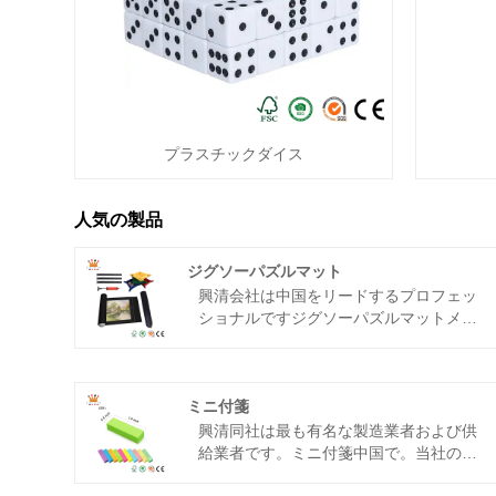
プラスチックダイス
人気の製品
ジグソーパズルマット
興清
会社は中国をリードするプロフェッ
ショナルです
ジグソーパズルマット
メー
カー、サプライヤー、輸出業者。当社の
工場は1000平方メートル以上の面積をカ
バーし、200人以上の経験豊富な従業員
がおり、工場はBSCI、SGS、FSCによっ
ミニ付箋
て認証されています。私たちは、中国に
興清
同社は最も有名な製造業者および供
おける長期的な友好的なサプライヤーと
給業者です。
ミニ付箋
中国で。当社の工
なることを心から楽しみにしています。
場で製造されるすべての紙材料は環境に