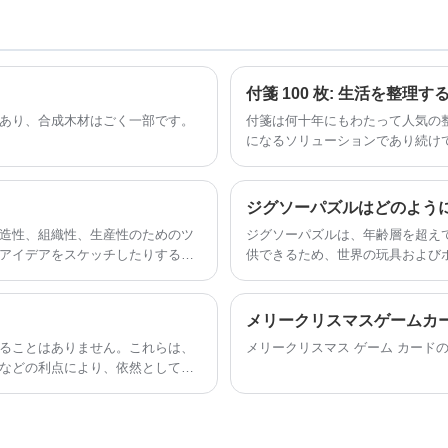
ズされた高品質に焦点を当てています
カ
し、Win-Winの協力を達成できることを
ラフルなパッケージボックス
長年にわた
心から楽しみにしています。
り、競争力のある価格と耐久性のある品
質で知られており、中国の多くの大手ブ
ランドの協力サプライヤーとして選ばれ
付箋 100 枚: 生活を整理
ています。
あり、合成木材はごく一部です。
付箋は何十年にもわたって人気の
になるソリューションであり続けてい
の付箋が入っているため、さらに
造性、組織性、生産性のためのツ
ジグソーパズルは、年齢層を超え
アイデアをスケッチしたりする場
供できるため、世界の玩具および
して役立ちます。
リエーションと発達的価値のバラ
と小売転換において注目度の高い
メリークリスマスゲームカ
ることはありません。これらは、
メリークリスマス ゲーム カード
などの利点により、依然として重