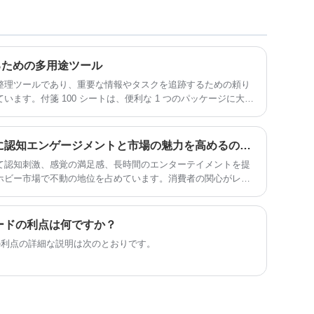
場面積は5000平方メートルで、最先端の
機械と設備でカスタマイズされたハイエ
ンドの木製ゲームおもちゃの製造に特化
しており、豊富な生産管理経験があり、
技術エンジニア、デザイナー、その他20
するための多用途ツール
社以上のOEM顧客が優先されています。
相棒。
整理ツールであり、重要な情報やタスクを追跡するための頼り
ます。付箋 100 シートは、便利な 1 つのパッケージに大量
価値があります。
ジグソーパズルはどのように認知エンゲージメントと市場の魅力を高めるのでしょうか?
て認知刺激、感覚の満足感、長時間のエンターテイメントを提
ホビー市場で不動の地位を占めています。消費者の関心がレク
ンスをとった製品に移るにつれて、ジグソーパズルは検索需要
カテゴリーとして浮上し続けています。
ードの利点は何ですか？
の利点の詳細な説明は次のとおりです。