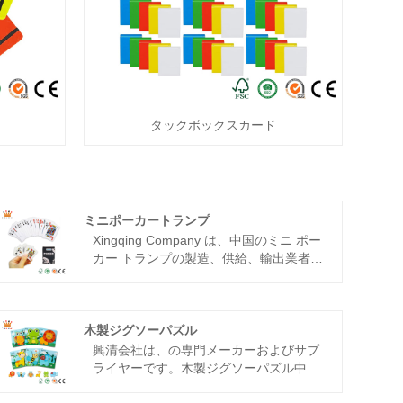
タックボックスカード
ミニポーカートランプ
Xingqing Company は、中国のミニ ポー
カー トランプの製造、供給、輸出業者で
す。当社の工場は15年以上の生産経験が
あり、世界のトップ500企業と協力して
います。優れた品質と温かいプロフェッ
ショナルなサービスで、パートナーの賞
木製ジグソーパズル
賛を獲得してください!
興清
会社は、の専門メーカーおよびサプ
ライヤーです。
木製ジグソーパズル
中国
で。当社の工場は2010年に設立され、工